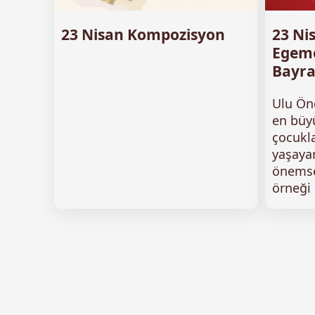
23 Nisan Kompozisyon
23 Ni
Egeme
Bayr
Ulu Ön
en büy
çocukl
yaşaya
önemse
örneği .