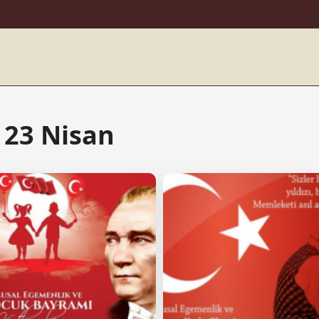
2022-2023 Eğitim-Öğretim Yılı Tarih Dersleri Ünitelendirilmiş Yıllık Planları İndir
2023-2024 Eğitim-Öğretim Yılı Tarih Dersi Yıl Sonu Zümresi
2022-2023 Eğitim-Öğretim Yılı MEB Çalışma-İş Günü Takvimi
 23 Nisan