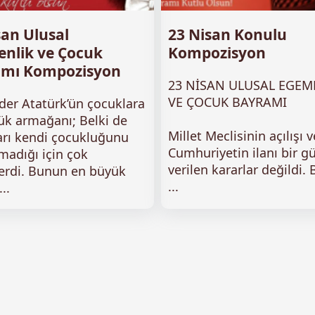
san Ulusal
23 Nisan Konulu
nlik ve Çocuk
Kompozisyon
amı Kompozisyon
23 NİSAN ULUSAL EGEM
VE ÇOCUK BAYRAMI
der Atatürk’ün çocuklara
ük armağanı; Belki de
Millet Meclisinin açılışı v
arı kendi çocukluğunu
Cumhuriyetin ilanı bir g
madığı için çok
verilen kararlar değildi. 
rdi. Bunun en büyük
...
..