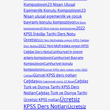
Kompozisyon
23 Nisan Ulusal
Egemenlik Konulu Kompozisyon
23
Nisan ulusal egemenlik ve çocuk
bayramı konulu kompozisyon
29 Ekim
2022
kompozisyon
29 Ekim konulu kompozisyon
KPSS İnkılâp Tarihi Ders Notu
Ücretsiz
2022 Yeni Müfredata uygun KPSS Çağdaş
2022 Yeni Müfredata uygun KPSS
Ders Notları
Çağdaş Ders Notu
Cumhuriyet'in önemi
anlamı kompzisyon
Cumhuriyet Bayramı
Kompozisyon
Cumhuriyet konulu
kompozisyon
Güncel KPSS ders notları indir 2022
Güncel KPSS ders notları
Çağdaş
Çağdaş
Çağdaş
Milli hakimiyet günü 23 Nisan
Türk ve Dünya Tarihi KPSS Ders
Notları
Çağdaş Türk ve Dünya Tarihi
Ücretsiz
Ücretsiz KPSS notları
KPSS Ders Notları
Ücretsiz