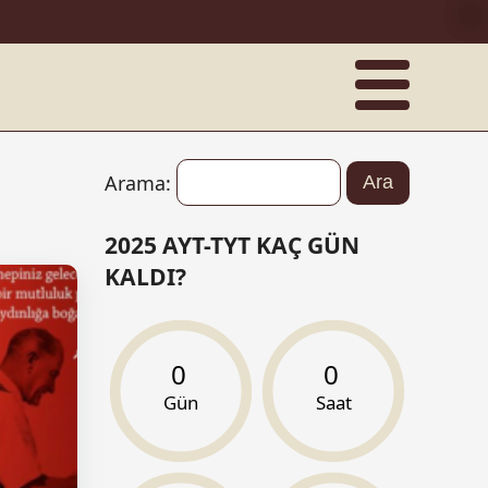
Arama:
2025 AYT-TYT KAÇ GÜN
KALDI?
0
0
Gün
Saat